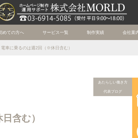
初めての方へ
サービス一覧
制作実績
会社案
電車に乗るのは週2回（※休日含む）
あたらしい働き方
代表ブログ
休日含む）